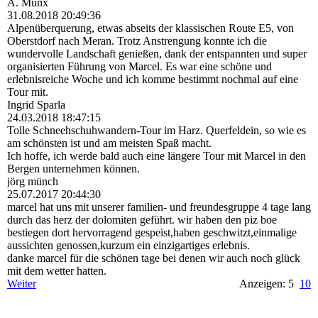
A. Münx
31.08.2018
20:49:36
Alpenüberquerung, etwas abseits der klassischen Route E5, von
Oberstdorf nach Meran. Trotz Anstrengung konnte ich die
wundervolle Landschaft genießen, dank der entspannten und super
organisierten Führung von Marcel. Es war eine schöne und
erlebnisreiche Woche und ich komme bestimmt nochmal auf eine
Tour mit.
Ingrid Sparla
24.03.2018
18:47:15
Tolle Schneehschuhwandern-­Tour im Harz. Querfeldein, so wie es
am schönsten ist und am meisten Spaß macht.
Ich hoffe, ich werde bald auch eine längere Tour mit Marcel in den
Bergen unternehmen können.
jörg münch
25.07.2017
20:44:30
marcel hat uns mit unserer familien- und freundesgruppe 4 tage lang
durch das herz der dolomiten geführt. wir haben den piz boe
bestiegen dort hervorragend gespeist,haben geschwitzt,einmalige
aussichten genossen,kurzum ein einzigartiges erlebnis.
danke marcel für die schönen tage bei denen wir auch noch glück
mit dem wetter hatten.
Weiter
Anzeigen: 5
10